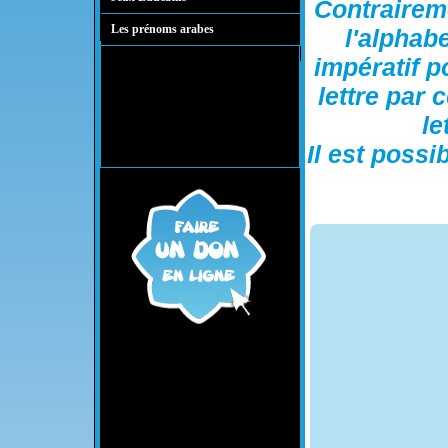
Contrairem
Les prénoms arabes
l'alphabe
impératif 
lettre par
le
Il est poss