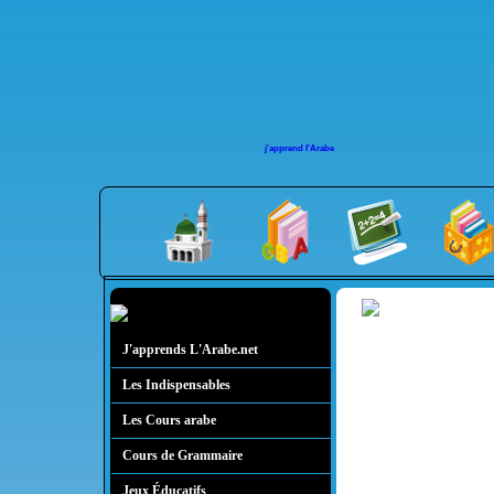
j'apprend l'Arabe
J'apprends L'Arabe.net
Les Indispensables
Les Cours arabe
Cours de Grammaire
Jeux Éducatifs