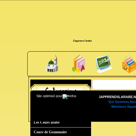
J'apprens l'arabe
Site optimisé pour
JAPPRENDSLARABE.N
Qui Sommes Nou
J'apprends L'Arabe.net
Mentions légal
Les Indispensables
Les Cours arabe
Cours de Grammaire