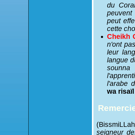
du Coran
peuvent 
peut eff
cette cho
Cheikh 
n'ont pa
leur lan
langue d
sounna
l'appren
l'arabe 
wa risaï
Remercie
(BissmiLLa
seigneur de