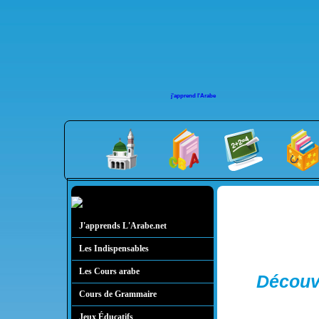
j'apprend l'Arabe
J'apprends L'Arabe.net
Les Indispensables
Les Cours arabe
Découvr
Cours de Grammaire
Jeux Éducatifs