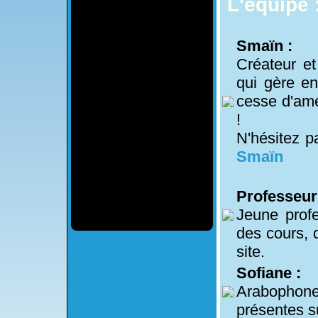
L'équipe 
Smaïn :
Créateur et
qui gère en
cesse d'amé
!
N'hésitez p
Smaïn
Professeur
Jeune profe
des cours, 
site.
Sofiane :
Arabophone
présentes su