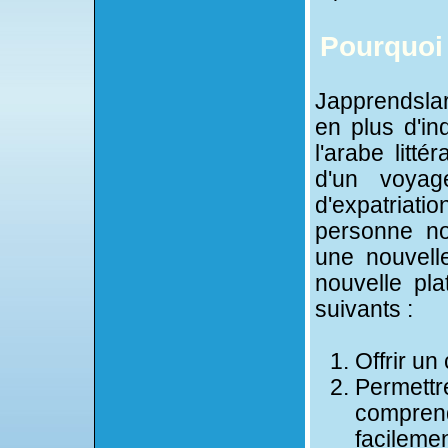
Pourquoi
Japprendslar
en plus d'in
l'arabe litt
d'un voyag
d'expatriat
personne no
une nouvell
nouvelle pla
suivants :
Offrir un
Permettr
compren
facilemen