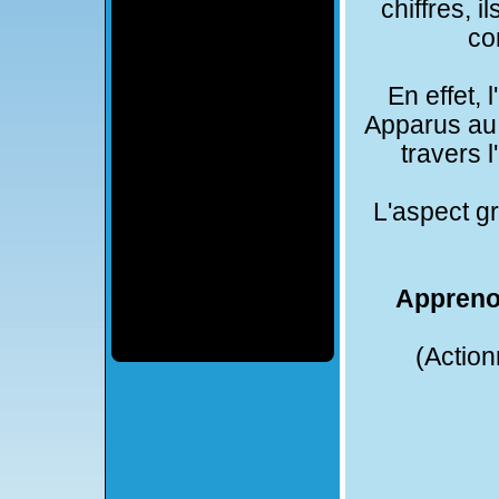
chiffres, i
co
En effet, 
Apparus au I
travers l
L'aspect gr
Apprenon
(Action