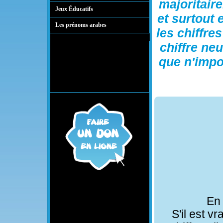
majoritair
Jeux Éducatifs
et surtout
Les prénoms arabes
les chiffre
chiffre neu
que n'impo
En 
S'il est v