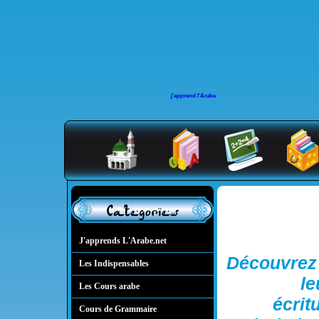
j'apprend l'Arabe
J'apprends L'Arabe.net
Découvrez l
Les Indispensables
le
Les Cours arabe
écrit
Cours de Grammaire