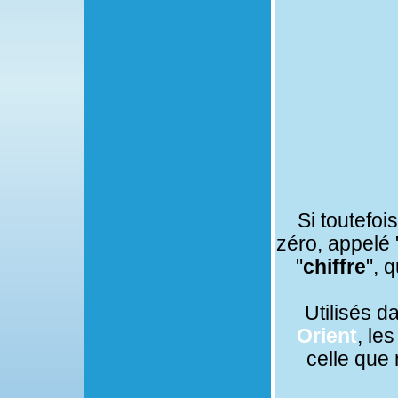
Si toutefoi
zéro, appelé 
"
chiffre
", 
Utilisés d
Orient
, le
celle que